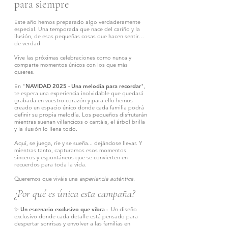
para siempre
Este año hemos preparado algo verdaderamente
especial. Una temporada que nace del cariño y la
ilusión, de esas pequeñas cosas que hacen sentir…
de verdad.
Vive las próximas celebraciones como nunca y
comparte momentos únicos con los que más
quieres.
En "
NAVIDAD 2025 - Una melodía para recordar
",
te espera una experiencia inolvidable que quedará
grabada en vuestro corazón y para ello hemos
creado un espacio único donde cada familia podrá
definir su propia melodía. Los pequeños disfrutarán
mientras suenan villancicos o cantáis, el árbol brilla
y la ilusión lo llena todo.
Aquí, se juega, ríe y se sueña... dejándose llevar. Y
mientras tanto, capturamos esos momentos
sinceros y espontáneos que se convierten en
recuerdos para toda la vida.
Queremos que viváis una
experiencia auténtica
.
¿Por qué es única esta campaña?
✨
Un escenario exclusivo que vibra -
Un diseño
exclusivo donde cada detalle está pensado para
despertar sonrisas y envolver a las familias en