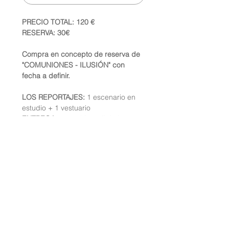
PRECIO TOTAL: 120 €
RESERVA: 30€
Compra en concepto de reserva de
"COMUNIONES - ILUSIÓN" con
fecha a definir.
LOS REPORTAJES:
1 escenario en
estudio + 1 vestuario
ENTREGA:
10 archivos digitales -
(fotografía alta resolución)
​Área clientes