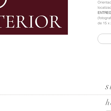
Orientac
localiza
ENTREG
(fotogra
de 15 x 
s
h