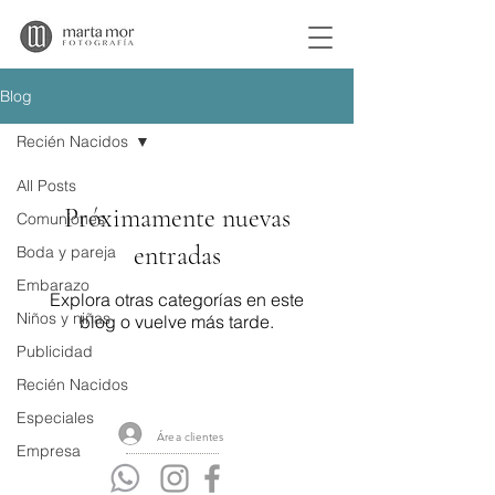
Blog
Recién Nacidos
All Posts
Próximamente nuevas
Comuniones
entradas
Boda y pareja
Embarazo
Explora otras categorías en este
Niños y niñas
blog o vuelve más tarde.
Publicidad
Recién Nacidos
Especiales
​Área clientes
Empresa